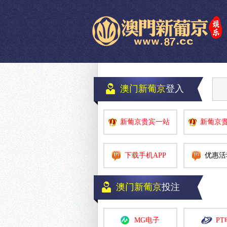
澳门
新葡京
登入
新葡京贵宾一站
新葡京
下载手机APP
优惠活
澳门新葡京
投注
MG电子
PT