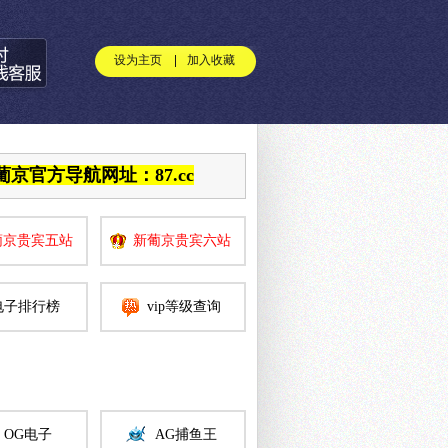
设为主页
加入收藏
京官方导航网址：87.cc
葡京贵宾五站
新葡京贵宾六站
电子排行榜
vip等级查询
OG电子
AG捕鱼王