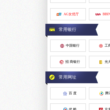
AG女优厅
BBI
常用银行
中国银行
工
招 商银行
光
常用网址
百 度
腾
优 酷
京