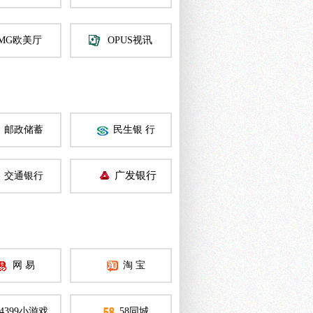
MG欧美厅
OPUS视讯
邮政储蓄
民生银 行
广发银行
交通银行
网 易
淘 宝
4399小游戏
58同城